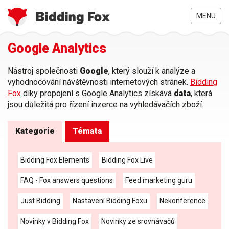
MENU
Jste
Google Analytics
Přejít
zde
k
hlavnímu
Nástroj společnosti
Google
, který slouží k analýze a
obsahu
vyhodnocování návštěvnosti internetových stránek.
Bidding
Fox
díky propojení s Google Analytics získává
data
, která
jsou důležitá pro řízení inzerce na vyhledávačích zboží.
Kategorie
Témata
Bidding Fox Elements
Bidding Fox Live
FAQ - Fox answers questions
Feed marketing guru
Just Bidding
Nastavení Bidding Foxu
Nekonference
Novinky v Bidding Fox
Novinky ze srovnávačů