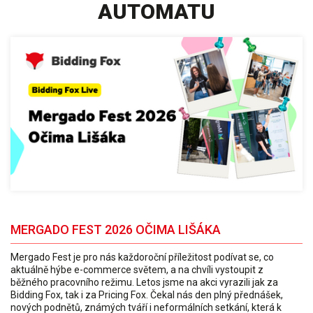
AUTOMATU
MERGADO FEST 2026 OČIMA LIŠÁKA
Mergado Fest je pro nás každoroční příležitost podívat se, co
aktuálně hýbe e-commerce světem, a na chvíli vystoupit z
běžného pracovního režimu. Letos jsme na akci vyrazili jak za
Bidding Fox, tak i za Pricing Fox. Čekal nás den plný přednášek,
nových podnětů, známých tváří i neformálních setkání, která k