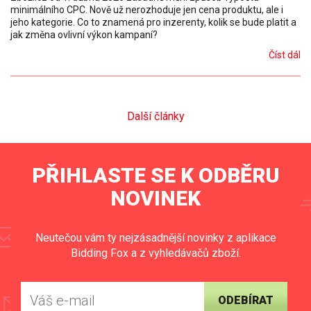
minimálního CPC. Nově už nerozhoduje jen cena produktu, ale i
jeho kategorie. Co to znamená pro inzerenty, kolik se bude platit a
jak změna ovlivní výkon kampaní?
Číst dál
Další články
PŘIHLASTE SE K ODBĚRU
NOVINEK
Neutečou vám ty nejzásadnější novinky z aplikace
Bidding Fox a z vyhledávačů zboží.
ODEBÍRAT