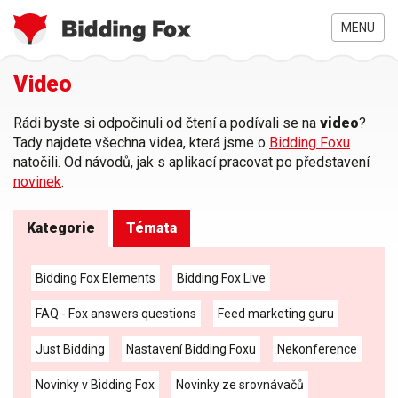
MENU
Jste
Video
Přejít
zde
k
hlavnímu
Rádi byste si odpočinuli od čtení a podívali se na
video
?
obsahu
Tady najdete všechna videa, která jsme o
Bidding Foxu
natočili. Od návodů, jak s aplikací pracovat po představení
novinek
.
Kategorie
Témata
Bidding Fox Elements
Bidding Fox Live
FAQ - Fox answers questions
Feed marketing guru
Just Bidding
Nastavení Bidding Foxu
Nekonference
Novinky v Bidding Fox
Novinky ze srovnávačů