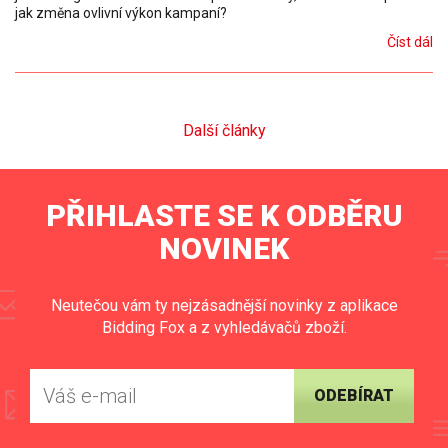
jak změna ovlivní výkon kampaní?
Číst dál
Další články
PŘIHLASTE SE K ODBĚRU
NOVINEK
Neutečou vám ty nejzásadnější novinky z aplikace
Bidding Fox a z vyhledávačů zboží.
ODEBÍRAT