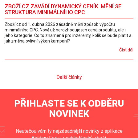
ZBOŽÍ.CZ ZAVÁDÍ DYNAMICKÝ CENÍK. MĚNÍ SE
STRUKTURA MINIMÁLNÍHO CPC
Zboží.cz od 1. dubna 2026 zásadně mění způsob výpočtu
minimálního CPC. Nově už nerozhoduje jen cena produktu, ale i
jeho kategorie. Co to znamená pro inzerenty, kolik se bude platit a
jak změna ovlivní výkon kampaní?
Číst dál
Další články
PŘIHLASTE SE K ODBĚRU
NOVINEK
Neutečou vám ty nejzásadnější novinky z aplikace
Bidding Fox a z vyhledávačů zboží.