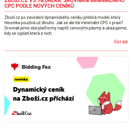
ZBOŽÍ.CZ VS. HEUREKA. SROVNÁNÍ MINIMÁLNÍHO
CPC PODLE NOVÝCH CENÍKŮ
Zboží.cz po zavedení dynamického ceníku přebírá model, který
Heureka používá už dlouho. Jak se ale liší minimální CPC v praxi?
Srovnali jsme obě platformy napříč cenovými pásmy a ukazujeme,
kdy se vyplatí která z nich.
Číst dál