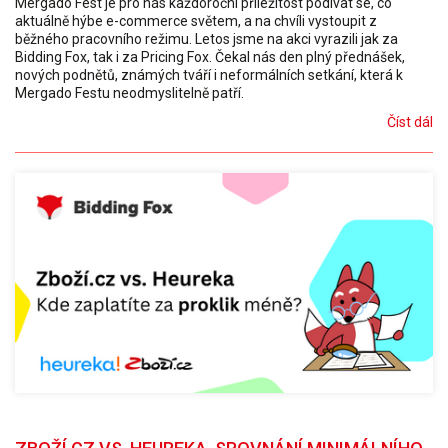
Mergado Fest je pro nás každoroční příležitost podívat se, co
aktuálně hýbe e-commerce světem, a na chvíli vystoupit z
běžného pracovního režimu. Letos jsme na akci vyrazili jak za
Bidding Fox, tak i za Pricing Fox. Čekal nás den plný přednášek,
nových podnětů, známých tváří i neformálních setkání, která k
Mergado Festu neodmyslitelně patří.
Číst dál