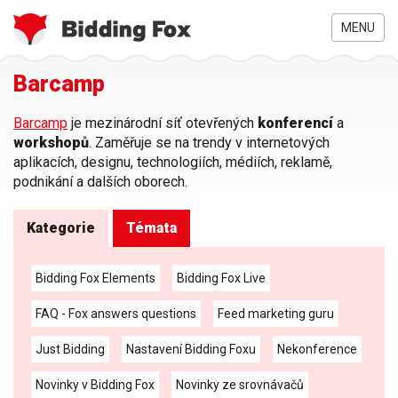
MENU
Jste
Barcamp
Přejít
zde
k
hlavnímu
Barcamp
je mezinárodní síť otevřených
konferencí
a
obsahu
workshopů
. Zaměřuje se na trendy v internetových
aplikacích, designu, technologiích, médiích, reklamě,
podnikání a dalších oborech.
Kategorie
Témata
Bidding Fox Elements
Bidding Fox Live
FAQ - Fox answers questions
Feed marketing guru
Just Bidding
Nastavení Bidding Foxu
Nekonference
Novinky v Bidding Fox
Novinky ze srovnávačů