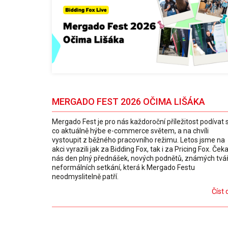
MERGADO FEST 2026 OČIMA LIŠÁKA
Mergado Fest je pro nás každoroční příležitost podívat 
co aktuálně hýbe e-commerce světem, a na chvíli
vystoupit z běžného pracovního režimu. Letos jsme na
akci vyrazili jak za Bidding Fox, tak i za Pricing Fox. Čeka
nás den plný přednášek, nových podnětů, známých tváří
neformálních setkání, která k Mergado Festu
neodmyslitelně patří.
Číst 