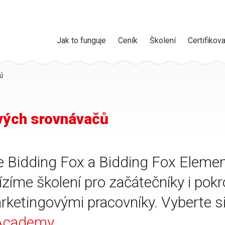
Jak to funguje
Ceník
Školení
Certifikova
ů
vých srovnávačů
e Bidding Fox a Bidding Fox Elemen
bízíme školení pro začátečníky i pok
rketingovými pracovníky. Vyberte si
Academy