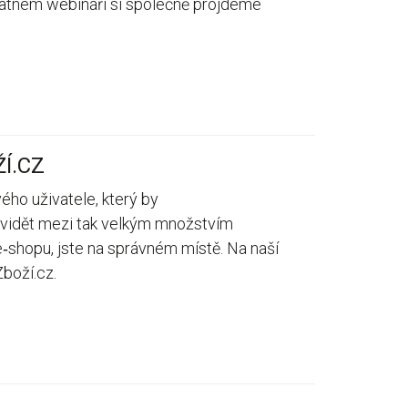
zplatném webináři si společně projdeme
Í.CZ
ého uživatele, který by
t vidět mezi tak velkým množstvím
shopu, jste na správném místě. Na naší
boží.cz.