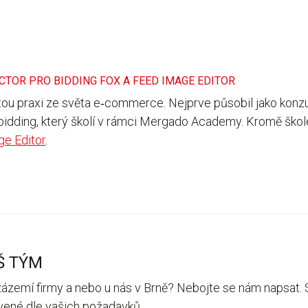
CTOR PRO BIDDING FOX A FEED IMAGE EDITOR
tou praxi ze světa e‑commerce. Nejprve působil jako konz
idding, který školí v rámci Mergado Academy. Kromě škole
e Editor
.
Š TÝM
zázemí firmy a nebo u nás v Brně? Nebojte se nám napsat. S
avené dle vašich požadavků.