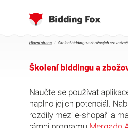
Jste
Přejít
Hlavní strana
Školení biddingu a zbožových srovnávač
zde
k
hlavnímu
obsahu
Školení biddingu a zbožo
Naučte se používat aplikac
naplno jejich potenciál. Na
rozdíly mezi e-shopaři a ma
rámci programu
Mergado 