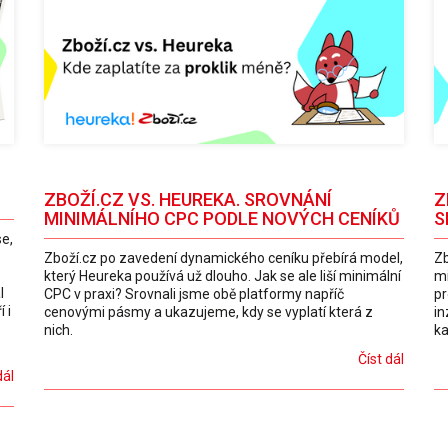
ZBOŽÍ.CZ VS. HEUREKA. SROVNÁNÍ
Z
MINIMÁLNÍHO CPC PODLE NOVÝCH CENÍKŮ
S
se,
Zboží.cz po zavedení dynamického ceníku přebírá model,
Zb
který Heureka používá už dlouho. Jak se ale liší minimální
mi
l
CPC v praxi? Srovnali jsme obě platformy napříč
pr
 i
cenovými pásmy a ukazujeme, kdy se vyplatí která z
in
nich.
k
Číst dál
dál