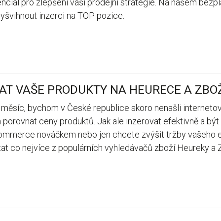
otenciál pro zlepšení vaší prodejní strategie. Na našem be
vyšvihnout inzerci na TOP pozice.
AT VAŠE PRODUKTY NA HEURECE A ZBOŽ
 měsíc, bychom v České republice skoro nenašli internetov
 porovnat ceny produktů. Jak ale inzerovat efektivně a bý
ommerce nováčkem nebo jen chcete zvýšit tržby vašeho e‑
at co nejvíce z populárních vyhledávačů zboží Heureky a Z