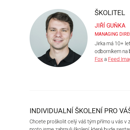
ŠKOLITEL
JIŘÍ GUŇKA
MANAGING DIRE
Jirka má 10+ le
odborníkem na b
Fox
a
Feed Imag
INDIVIDUALNÍ ŠKOLENÍ PRO VÁ
Chcete proškolit celý váš tým přímo u vás v 
proto jsme zahrnuli školení, které bude sest