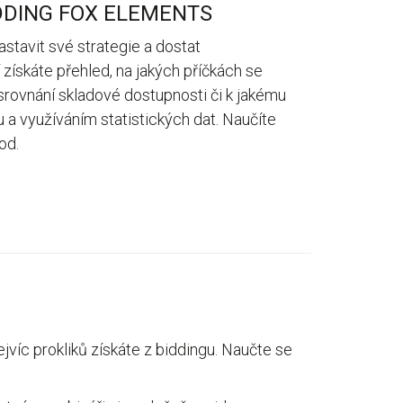
IDDING FOX ELEMENTS
stavit své strategie a dostat
í získáte přehled, na jakých příčkách se
e srovnání skladové dostupnosti či k jakému
a využíváním statistických dat. Naučíte
od.
jvíc prokliků získáte z biddingu. Naučte se