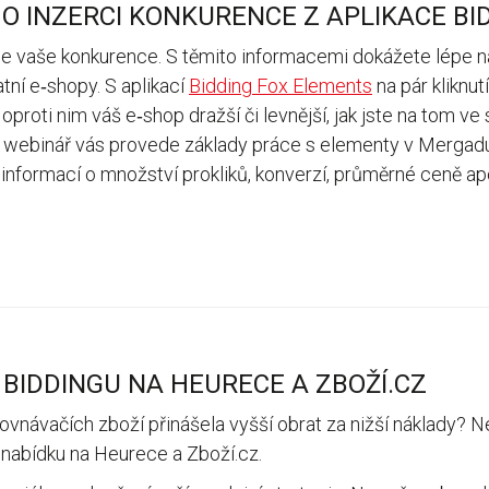
 O INZERCI KONKURENCE Z APLIKACE B
uje vaše konkurence. S těmito informacemi dokážete lépe na
tní e‑shopy. S aplikací
Bidding Fox Elements
na pár kliknut
 oproti nim váš e‑shop dražší či levnější, jak jste na tom v
 webinář vás provede základy práce s elementy v Mergadu 
informací o množství prokliků, konverzí, průměrné ceně ap
BIDDINGU NA HEURECE A ZBOŽÍ.CZ
vnávačích zboží přinášela vyšší obrat za nižší náklady? Ne
ji nabídku na Heurece a Zboží.cz.