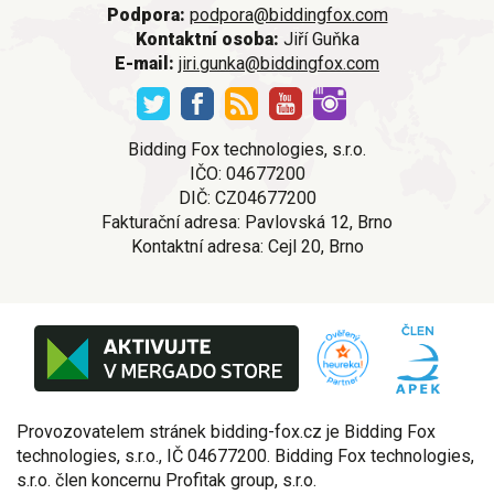
Podpora:
podpora@biddingfox.com
Kontaktní osoba:
Jiří Guňka
E-mail:
jiri.gunka@biddingfox.com
Bidding Fox technologies, s.r.o.
IČO: 04677200
DIČ: CZ04677200
Fakturační adresa: Pavlovská 12, Brno
Kontaktní adresa: Cejl 20, Brno
Provozovatelem stránek bidding-fox.cz je Bidding Fox
technologies, s.r.o., IČ 04677200. Bidding Fox technologies,
s.r.o. člen koncernu Profitak group, s.r.o.