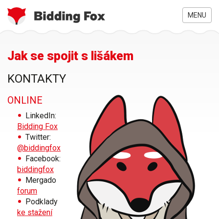
MENU
Jste
Přejít
Jak se spojit s lišákem
zde
k
hlavnímu
obsahu
KONTAKTY
ONLINE
LinkedIn:
Bidding Fox
Twitter:
@biddingfox
Facebook:
biddingfox
Mergado
forum
Podklady
ke stažení