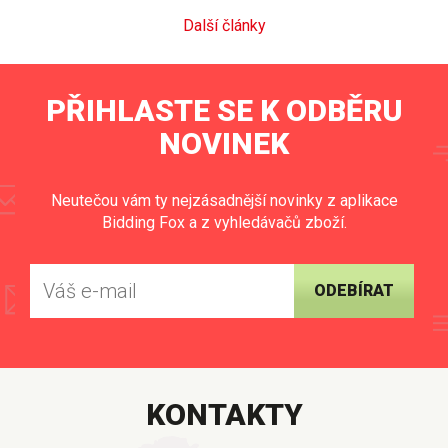
Další články
PŘIHLASTE SE K ODBĚRU
NOVINEK
Neutečou vám ty nejzásadnější novinky z aplikace
Bidding Fox a z vyhledávačů zboží.
ODEBÍRAT
KONTAKTY