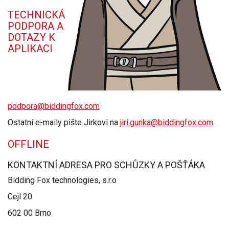
TECHNICKÁ
PODPORA A
DOTAZY K
APLIKACI
podpora@biddingfox.com
Ostatní e-maily pište Jirkovi na
jiri.gunka@biddingfox.com
OFFLINE
KONTAKTNÍ ADRESA PRO SCHŮZKY A POŠŤÁKA
Bidding Fox technologies, s.r.o
Cejl 20
602 00 Brno