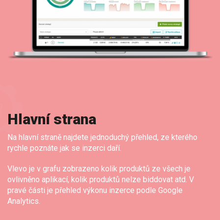
Hlavní strana
D
Na hlavní straně najdete jednoduchý přehled, ze kterého
Bi
rychle poznáte jak se inzerci daří.
pr
Vlevo je v grafu zobrazeno kolik produktů ze všech je
Pr
le
ovlivněno aplikací, kolik produktů nelze biddovat atd. V
vý
pravé části je přehled výkonu inzerce podle Google
Analytics.