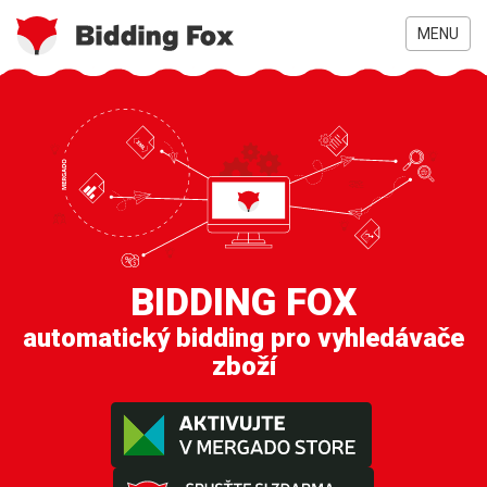
Přejít
k
MENU
hlavnímu
obsahu
BIDDING FOX
automatický bidding pro vyhledávače
zboží