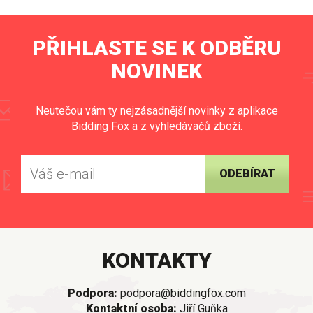
PŘIHLASTE SE K ODBĚRU
NOVINEK
Neutečou vám ty nejzásadnější novinky z aplikace
Bidding Fox a z vyhledávačů zboží.
ODEBÍRAT
KONTAKTY
Podpora:
podpora@biddingfox.com
Kontaktní osoba:
Jiří Guňka