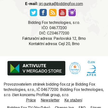
E-mail:
jiri.gunka@biddingfox.com
Bidding Fox technologies, s.r.o.
IČO: 04677200
DIČ: CZ04677200
Fakturační adresa: Pavlovská 12, Brno
Kontaktní adresa: Cejl 20, Brno
Provozovatelem stránek bidding-fox.cz je Bidding Fox
technologies, s.r.o., IČ 04677200. Bidding Fox technologies,
s.r.o. člen koncernu Profitak group, s.r.o.
Práce
Newsletter
Ke stažení
Bidding Fox TV (YouTube)
Change log
FAQ
Fórum