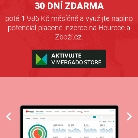
30 DNÍ ZDARMA
poté 1 986 Kč měsíčně a využijte naplno
potenciál placené inzerce na Heurece a
Zboží.cz.