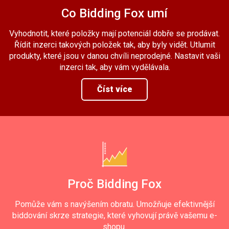
Co Bidding Fox umí
Vyhodnotit, které položky mají potenciál dobře se prodávat.
Řídit inzerci takových položek tak, aby byly vidět. Utlumit
produkty, které jsou v danou chvíli neprodejné. Nastavit vaši
inzerci tak, aby vám vydělávala.
Číst více
Proč Bidding Fox
Pomůže vám s navýšením obratu. Umožňuje efektivnější
biddování skrze strategie, které vyhovují právě vašemu e-
shopu.