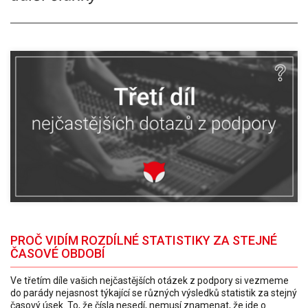
PROČ VIDÍM ROZDÍLNÉ STATISTIKY ZA STEJNÉ
ČASOVÉ OBDOBÍ
Ve třetím díle vašich nejčastějších otázek z podpory si vezmeme
do parády nejasnost týkající se různých výsledků statistik za stejný
časový úsek. To, že čísla nesedí, nemusí znamenat, že jde o