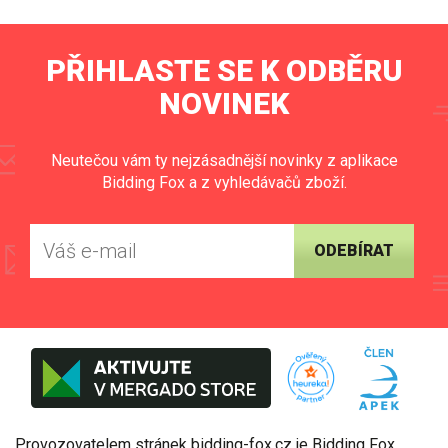
PŘIHLASTE SE K ODBĚRU
NOVINEK
Neutečou vám ty nejzásadnější novinky z aplikace
Bidding Fox a z vyhledávačů zboží.
ODEBÍRAT
Provozovatelem stránek bidding-fox.cz je Bidding Fox