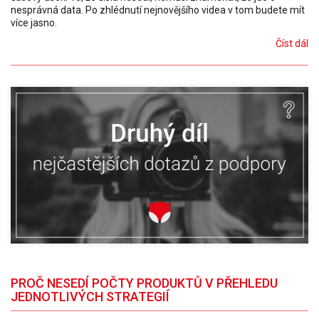
nesprávná data. Po zhlédnutí nejnovějšího videa v tom budete mít
více jasno.
Číst dál
PROČ NESEDÍ POČTY PRODUKTŮ V PŘEHLEDU
JEDNOTLIVÝCH STRATEGIÍ