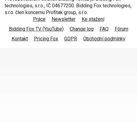
technologies, s.r.o., IČ 04677200. Bidding Fox technologies,
s.r.o. člen koncernu Profitak group, s.r.o.
Práce
Newsletter
Ke stažení
Bidding Fox TV (YouTube)
Change log
FAQ
Fórum
Kontakt
Pricing Fox
GDPR
Obchodní podmínky