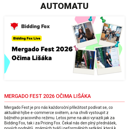
AUTOMATU
MERGADO FEST 2026 OČIMA LIŠÁKA
Mergado Fest je pro nás každoroční příležitost podívat se, co
aktuálně hýbe e-commerce světem, a na chvíli vystoupit z
běžného pracovního režimu. Letos jsme na akci vyrazili jak za
Bidding Fox, tak i za Pricing Fox. Čekal nás den plný přednášek,
nových podnětů, známých tváří i neformálních setkání, která k