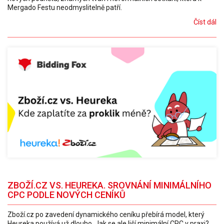
Mergado Festu neodmyslitelně patří.
Číst dál
ZBOŽÍ.CZ VS. HEUREKA. SROVNÁNÍ MINIMÁLNÍHO
CPC PODLE NOVÝCH CENÍKŮ
Zboží.cz po zavedení dynamického ceníku přebírá model, který
Heureka používá už dlouho. Jak se ale liší minimální CPC v praxi?