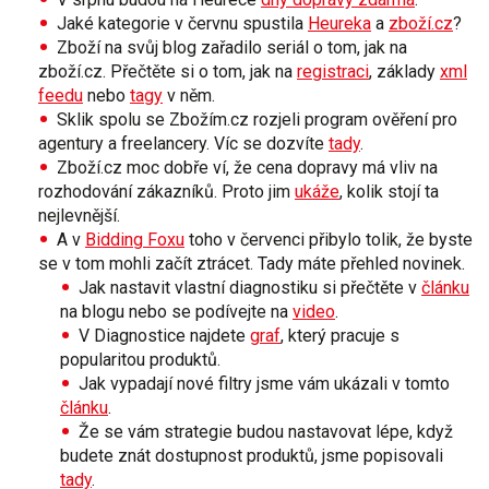
Jaké
kategorie
v červnu spustila
Heureka
a
zboží.cz
?
Zboží na svůj blog zařadilo seriál o tom,
jak na
zboží.cz
. Přečtěte si o tom, jak na
registraci
, základy
xml
feedu
nebo
tagy
v něm.
Sklik
spolu se
Zbožím.cz
rozjeli program
ověření
pro
agentury a freelancery. Víc se dozvíte
tady
.
Zboží.cz moc dobře ví, že
cena
dopravy
má vliv na
rozhodování zákazníků. Proto jim
ukáže
, kolik stojí ta
nejlevnější
.
A v
Bidding Foxu
toho v červenci přibylo tolik, že byste
se v tom mohli začít ztrácet. Tady máte přehled novinek.
Jak nastavit
vlastní diagnostiku
si přečtěte v
článku
na blogu nebo se podívejte na
video
.
V
Diagnostice
najdete
graf
, který pracuje s
popularitou
produktů.
Jak vypadají
nové
filtry
jsme vám ukázali v tomto
článku
.
Že se vám
strategie
budou nastavovat lépe, když
budete znát dostupnost produktů, jsme popisovali
tady
.