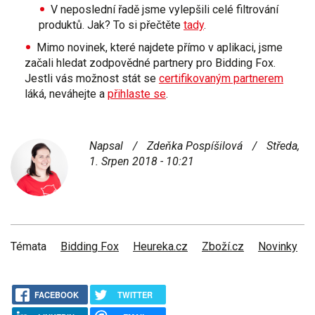
V neposlední řadě jsme
vylepšili
celé
filtrování
produktů. Jak? To si přečtěte
tady
.
Mimo novinek, které najdete přímo v aplikaci, jsme
začali hledat zodpovědné
partnery pro Bidding Fox.
Jestli vás možnost stát se
certifikovaným partnerem
láká, neváhejte a
přihlaste se
.
Napsal
/
Zdeňka Pospíšilová
/
Středa,
1. Srpen 2018 - 10:21
Témata
Bidding Fox
Heureka.cz
Zboží.cz
Novinky
FACEBOOK
TWITTER