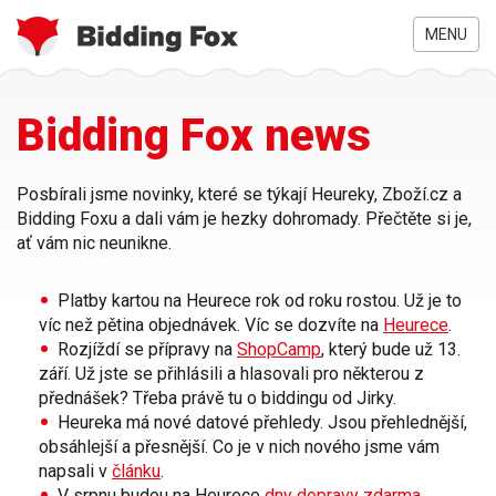
MENU
Jste
Přejít
Bidding Fox news
zde
k
hlavnímu
obsahu
Posbírali jsme novinky, které se týkají
Heureky
,
Zboží.cz
a
Bidding
Foxu
a dali vám je hezky dohromady. Přečtěte si je,
ať vám nic neunikne.
Platby
kartou
na Heurece rok od roku
rostou
. Už je to
víc než pětina objednávek. Víc se dozvíte na
Heurece
.
Rozjíždí se přípravy na
ShopCamp
, který bude už 13.
září. Už jste se přihlásili a hlasovali pro některou z
přednášek
? Třeba právě tu o biddingu od Jirky.
Heureka má nové
datové
přehledy
. Jsou přehlednější,
obsáhlejší a přesnější. Co je v nich nového jsme vám
napsali v
článku
.
V srpnu budou na Heurece
dny dopravy zdarma
.