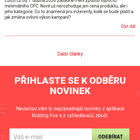
Zboží.cz od 1. dubna 2026 zásadně mění způsob výpočtu
minimálního CPC. Nově už nerozhoduje jen cena produktu, ale i
jeho kategorie. Co to znamená pro inzerenty, kolik se bude platit a
jak změna ovlivní výkon kampaní?
Číst dál
Další články
PŘIHLASTE SE K ODBĚRU
NOVINEK
Neutečou vám ty nejzásadnější novinky z aplikace
Bidding Fox a z vyhledávačů zboží.
ODEBÍRAT