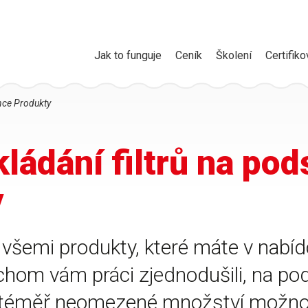
Jak to funguje
Ceník
Školení
Certifiko
ánce Produkty
kládání filtrů na po
y
 všemi produkty, které máte v nab
chom vám práci zjednodušili, na po
téměř neomezené množství možností