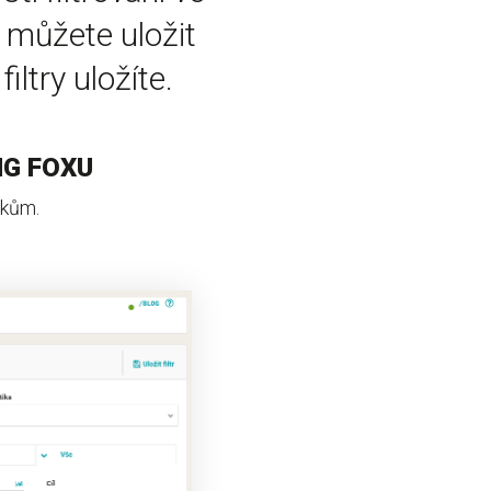
 můžete uložit
iltry uložíte.
NG FOXU
vkům.