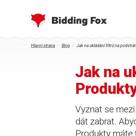
Jste
Přejít
Hlavní strana
Blog
Jak na ukládání filtrů na podstr
zde
k
hlavnímu
obsahu
Jak na u
Produkt
Vyznat se mezi
dát zabrat. Aby
Produkty máte 