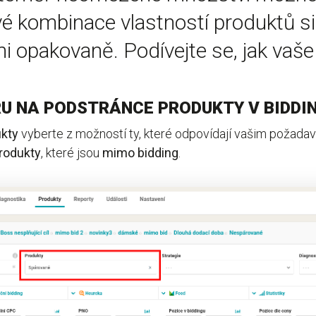
vé kombinace vlastností produktů si
i opakovaně. Podívejte se, jak vaše f
RU NA PODSTRÁNCE PRODUKTY V BIDDI
kty
vyberte z možností ty, které odpovídají vašim požada
rodukty
, které jsou
mimo
bidding
.