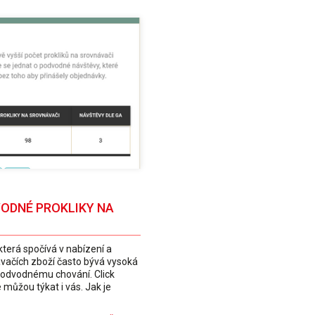
VODNÉ PROKLIKY NA
která spočívá v nabízení a
ávačích zboží často bývá vysoká
podvodnému chování. Click
 můžou týkat i vás. Jak je