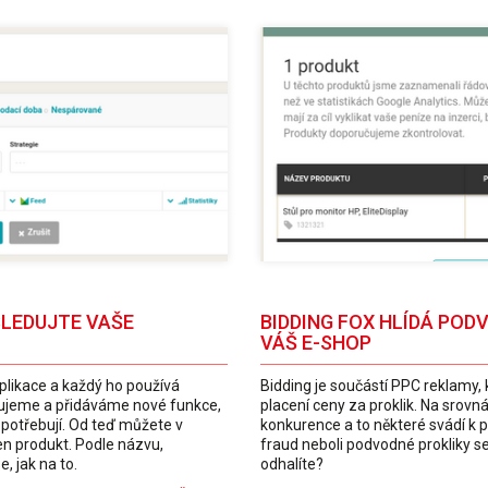
SLEDUJTE VAŠE
BIDDING FOX HLÍDÁ POD
VÁŠ E-SHOP
 aplikace a každý ho používá
Bidding je součástí PPC reklamy, 
pšujeme a přidáváme nové funkce,
placení ceny za proklik. Na srovn
o potřebují. Od teď můžete v
konkurence a to některé svádí k 
den produkt. Podle názvu,
fraud neboli podvodné prokliky se
e, jak na to.
odhalíte?