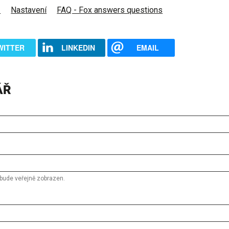
ů
Nastavení
FAQ - Fox answers questions
WITTER
LINKEDIN
EMAIL
ÁŘ
bude veřejně zobrazen.