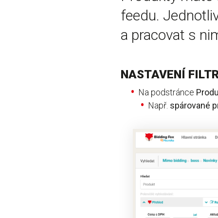
feedu. Jednotli
a pracovat s nim
NASTAVENÍ FILT
Na podstránce
Produ
Např.
spárované
p