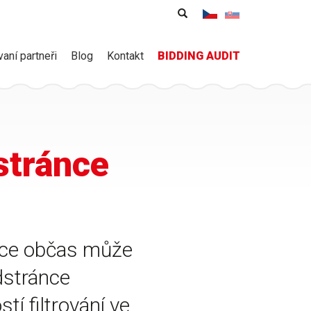
Vyhledávání
Hledat
vaní partneři
Blog
Kontakt
BIDDING AUDIT
dstránce
ídce občas může
dstránce
 filtrování ve