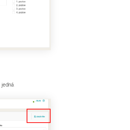
.
e jedná.