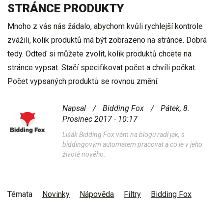
STRÁNCE PRODUKTY
Mnoho z vás nás žádalo, abychom kvůli rychlejší kontrole
zvážili, kolik produktů má být zobrazeno na stránce. Dobrá
tedy. Odteď si můžete zvolit, kolik produktů chcete na
stránce vypsat. Stačí specifikovat počet a chvíli počkat.
Počet vypsaných produktů se rovnou změní.
Napsal
/
Bidding Fox
/
Pátek, 8.
Prosinec 2017 - 10:17
Lišák Bidding Fox vám na blogu radí jak, s
biddingovým automatem pracovat a co je v jeho
životě nového.
Témata
Novinky
Nápověda
Filtry
Bidding Fox