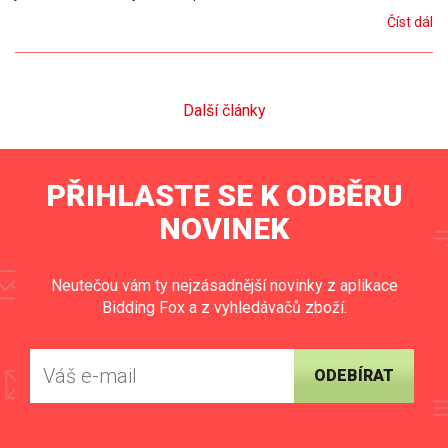
Číst dál
Další články
PŘIHLASTE SE K ODBĚRU
NOVINEK
Neutečou vám ty nejzásadnější novinky z aplikace
Bidding Fox a z vyhledávačů zboží.
ODEBÍRAT