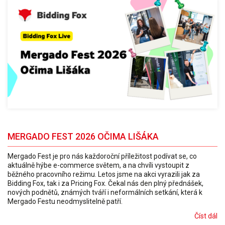
MERGADO FEST 2026 OČIMA LIŠÁKA
Mergado Fest je pro nás každoroční příležitost podívat se, co
aktuálně hýbe e-commerce světem, a na chvíli vystoupit z
běžného pracovního režimu. Letos jsme na akci vyrazili jak za
Bidding Fox, tak i za Pricing Fox. Čekal nás den plný přednášek,
nových podnětů, známých tváří i neformálních setkání, která k
Mergado Festu neodmyslitelně patří.
Číst dál