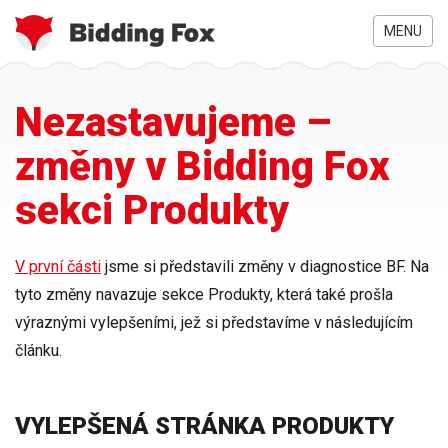
MENU
Jste
Přejít
Nezastavujeme –
zde
k
hlavnímu
změny v Bidding Fox
obsahu
sekci Produkty
V první části
jsme si představili změny v diagnostice BF. Na
tyto změny navazuje
sekce Produkty
,
která také prošla
výraznými vylepšeními
, jež si představíme v následujícím
článku.
VYLEPŠENÁ STRÁNKA PRODUKTY