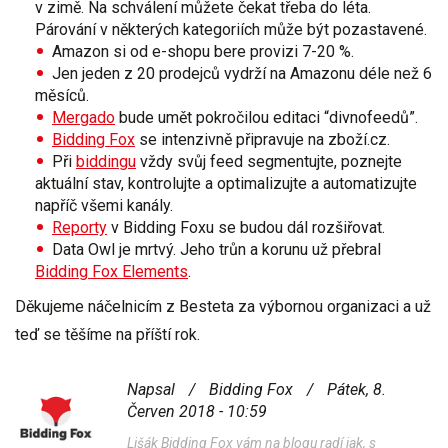
v
zimě
. Na schválení můžete čekat třeba do léta.
Párování v některých kategoriích může být pozastavené.
Amazon si od e-shopu bere
provizi 7-20 %.
Jen jeden z 20 prodejců vydrží na Amazonu
déle než 6
měsíců
.
Mergado
bude umět pokročilou
editaci
“
divnofeedů
”.
Bidding Fox
se intenzivně připravuje na zboží.cz.
Při
biddingu
vždy svůj feed
segmentujte
, poznejte
aktuální
stav
,
kontrolujte
a
optimalizujte
a automatizujte
napříč
všemi
kanály
.
Reporty
v Bidding Foxu se budou dál rozšiřovat.
Data Owl je
mrtvý
. Jeho trůn a korunu už přebral
Bidding Fox Elements
.
Děkujeme náčelnicím z Besteta za výbornou organizaci a už
teď se těšíme na příští rok.
Napsal
/
Bidding Fox
/
Pátek, 8.
Červen 2018 - 10:59
Lišák Bidding Fox vám na blogu radí jak, s