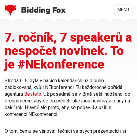
MENU
Jste
Přejít
7. ročník, 7 speakerů a
zde
k
hlavnímu
nespočet novinek. To
obsahu
je #NEkonference
Středa 6. 6. byla v našich kalendářích už dlouho
zablokovaná, kvůli
NEkonferenci
. Tu každoročně pořádá
agentura
Besteto
. Už posedmé se v Brně sešli nadšenci do
e-commerce, aby se dozvěděli jaké jsou
novinky
a
plány
na
další rok. Hlavně ale proto, aby se pobavili a užili si
konferenci NEkonferenci.
O tom, čemu se věnovali řečníci ve svých prezentacích si