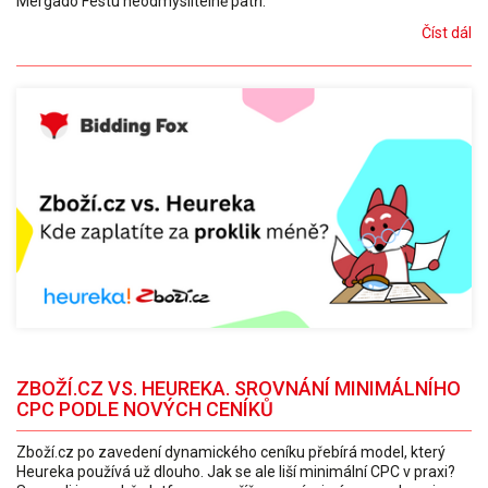
Mergado Festu neodmyslitelně patří.
Číst dál
ZBOŽÍ.CZ VS. HEUREKA. SROVNÁNÍ MINIMÁLNÍHO
CPC PODLE NOVÝCH CENÍKŮ
Zboží.cz po zavedení dynamického ceníku přebírá model, který
Heureka používá už dlouho. Jak se ale liší minimální CPC v praxi?