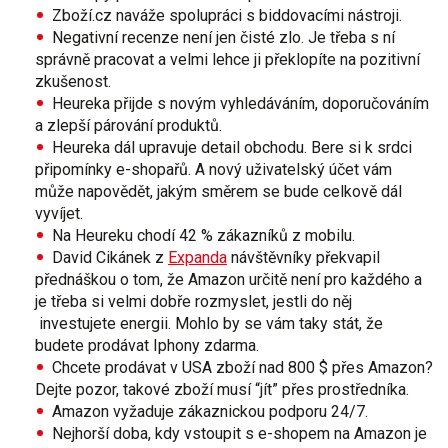
Zboží.cz naváže
spolupráci
s biddovacími nástroji.
Negativní
recenze
není jen čisté zlo. Je třeba s ní
správně pracovat a velmi lehce ji překlopíte na
pozitivní
zkušenost
.
Heureka přijde s novým
vyhledáváním
,
doporučováním
a zlepší
párování
produktů.
Heureka dál upravuje detail obchodu. Bere si k srdci
připomínky e-shopařů
. A nový uživatelský účet vám
může napovědět, jakým směrem se bude celkově dál
vyvíjet.
Na Heureku chodí
42 %
zákazníků z
mobilu
.
David Cikánek z
Expanda
návštěvníky překvapil
přednáškou o tom, že
Amazon
určitě
není
pro
každého
a
je třeba si velmi dobře rozmyslet, jestli do něj
investujete energii. Mohlo by se vám taky stát, že
budete prodávat Iphony zdarma.
Chcete prodávat v USA zboží
nad 800 $
přes Amazon?
Dejte pozor, takové zboží musí “jít” přes
prostředníka
.
Amazon vyžaduje
zákaznickou podporu 24/7
.
Nejhorší doba, kdy
vstoupit
s e-shopem na Amazon je