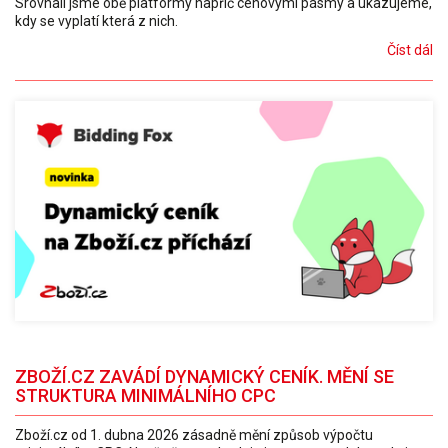
Srovnali jsme obě platformy napříč cenovými pásmy a ukazujeme,
kdy se vyplatí která z nich.
Číst dál
ZBOŽÍ.CZ ZAVÁDÍ DYNAMICKÝ CENÍK. MĚNÍ SE
STRUKTURA MINIMÁLNÍHO CPC
Zboží.cz od 1. dubna 2026 zásadně mění způsob výpočtu