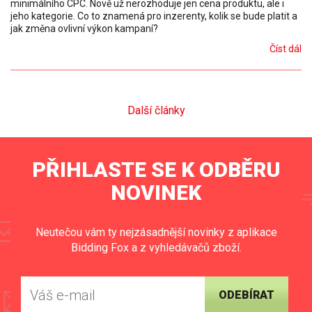
minimálního CPC. Nově už nerozhoduje jen cena produktu, ale i
jeho kategorie. Co to znamená pro inzerenty, kolik se bude platit a
jak změna ovlivní výkon kampaní?
Číst dál
Další články
PŘIHLASTE SE K ODBĚRU
NOVINEK
Neutečou vám ty nejzásadnější novinky z aplikace
Bidding Fox a z vyhledávačů zboží.
ODEBÍRAT