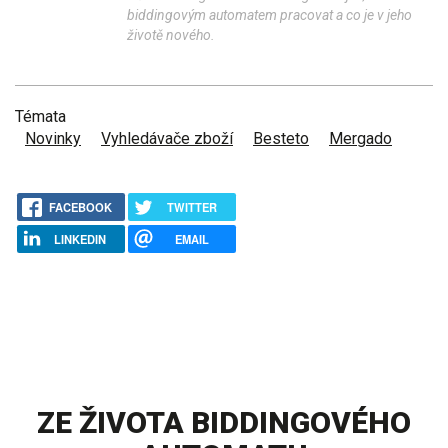
biddingovým automatem pracovat a co je v jeho
životě nového.
Témata
Novinky
Vyhledávače zboží
Besteto
Mergado
FACEBOOK
TWITTER
LINKEDIN
EMAIL
ZE ŽIVOTA BIDDINGOVÉHO