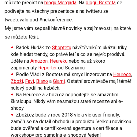
můžete přečíst na
blogu Mergada
. Na
blogu Besteta
se
podívejte na všechny prezentace a na twitteru se
tweetovalo pod
#nekonference
.
My jsme vám sepsali hlavně
novinky
a
zajímavosti
, na které
se můžete těšit.
Radek Hudák ze
Shoptetu
návštěvníkům ukázal
triky
,
kde hledat
trendy
, co právě letí a co se nejvíc prodává.
Jděte na
Amazon
,
Heureku
nebo na už skoro
zapomenutý
Reporter
od Seznamu.
Podle Vládi z Besteta má smysl inzerovat na
Heurece
,
Zboží
,
Favi
,
Biano
a
Glami
. Ostatní srovnávače mají téměř
nulový podíl na tržbách.
Na Heurece a Zboží.cz nepočítejte se smázntím
škraloupu. Nikdy vám
nesmažou
staré recenze ani e-
shopy.
Zboží.cz bude v roce 2018 víc a víc
user
friendly
,
zaměří se na detail obchodu a produktu. Velkou novinkou
bude
ověřená
a
certifikovaná
agentura a certifikace a
workshopy
pro samotná e-shopová řešení.