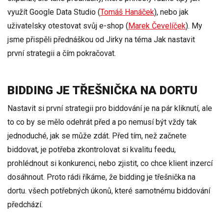
využít Google Data Studio (
Tomáš Hanáček
), nebo jak
uživatelsky otestovat svůj e-shop (
Marek Čevelíček
). My
jsme přispěli přednáškou od Jirky na téma Jak nastavit
první strategii a čím pokračovat.
BIDDING JE TŘEŠNIČKA NA DORTU
Nastavit si první strategii pro biddování je na pár kliknutí, ale
to co by se mělo odehrát před a po nemusí být vždy tak
jednoduché, jak se může zdát. Před tím, než začnete
biddovat, je potřeba zkontrolovat si kvalitu feedu,
prohlédnout si konkurenci, nebo zjistit, co chce klient inzercí
dosáhnout. Proto rádi říkáme, že bidding je třešnička na
dortu. všech potřebných úkonů, které samotnému biddování
předchází.