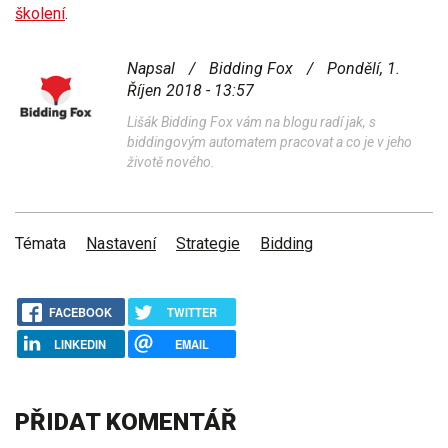
školení
.
Napsal
/
Bidding Fox
/
Pondělí, 1.
Říjen 2018 - 13:57
Lišák Bidding Fox vám na blogu radí jak, s
biddingovým automatem pracovat a co je v jeho
životě nového.
Témata
Nastavení
Strategie
Bidding
FACEBOOK
TWITTER
LINKEDIN
EMAIL
PŘIDAT KOMENTÁŘ