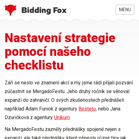
MENU
Jste
Přejít
Nastavení strategie
zde
k
hlavnímu
pomocí našeho
obsahu
checklistu
Září se neslo ve znamení akcí a my jsme rádi přijali pozvání
zúčastnit se MergadoFestu. Jeho druhý ročník se věnoval
expanzi do zahraničí. O svých zkušenostech přednášeli
například Adam Funiok z agentury
Besteto
, nebo Jana
Dzuričková z agentury
Unikum
.
Na MergadoFestu zazněly přednášky spojené nejen s
expanzí, ale také přednášky, které přinesly různé tipy jak