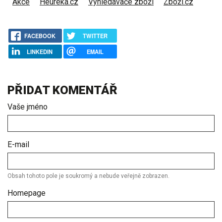
Akce
Heureka.cz
Vyhledávače zboží
Zboží.cz
FACEBOOK
TWITTER
LINKEDIN
EMAIL
PŘIDAT KOMENTÁŘ
Vaše jméno
E-mail
Obsah tohoto pole je soukromý a nebude veřejně zobrazen.
Homepage