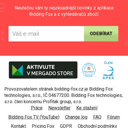
Neutečou vám ty nejzásadnější novinky z aplikace
Bidding Fox a z vyhledávačů zboží.
ODEBÍRAT
Provozovatelem stránek bidding-fox.cz je Bidding Fox
technologies, s.r.o., IČ 04677200. Bidding Fox technologies,
s.r.o. člen koncernu Profitak group, s.r.o.
Práce
Newsletter
Ke stažení
Bidding Fox TV (YouTube)
Change log
FAQ
Fórum
Kontakt
Pricing Fox
GDPR
Obchodní podmínky