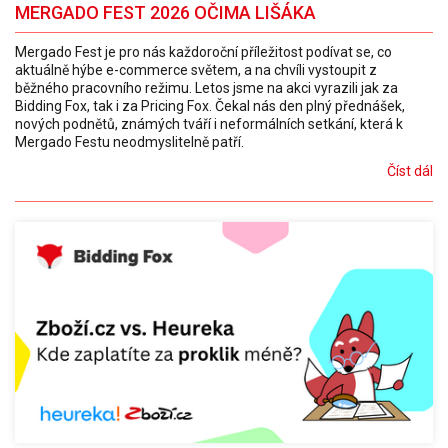
MERGADO FEST 2026 OČIMA LIŠÁKA
Mergado Fest je pro nás každoroční příležitost podívat se, co
aktuálně hýbe e-commerce světem, a na chvíli vystoupit z
běžného pracovního režimu. Letos jsme na akci vyrazili jak za
Bidding Fox, tak i za Pricing Fox. Čekal nás den plný přednášek,
nových podnětů, známých tváří i neformálních setkání, která k
Mergado Festu neodmyslitelně patří.
Číst dál