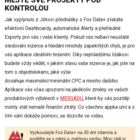
MĚJTE SVÉ PROJEKTY POD
KONTROLOU
Jak vyplynulo z Jirkovi přednášky s Fox Data+ získáte
efektivní Dashboardy
,
automatické Alerty
a
přehledné
Exporty
pro vás i vaše klienty. Pokud vás nebaví neustálé
sledování inzerce a hledání mnohdy zapeklitých chyb, je pro
vás aplikace ideálním řešením. Díky nejmladšímu lišákovi
budete
vždy vědět
, v jakém
stavu vaše inzerce
je, jak jste na
tom s
objednávkami
, jaké výše
dosahuje
maximální/minimální CPC
a mnoho dalšího.
Aplikace vás
včas upozorní
na jakékoliv změny ve vašich
produktových výběrech v
MERGADU
, které by vás později
mohly stát nemalé finanční ztráty. Co všechno appka umí a s
čím vám dokáže pomoci, se dozvíte ve videu.
Vyzkoušejte
Fox Data+ na 30 dní zdarma
a
podělte se s námi o zpětnou vazbu. Moc rádi si