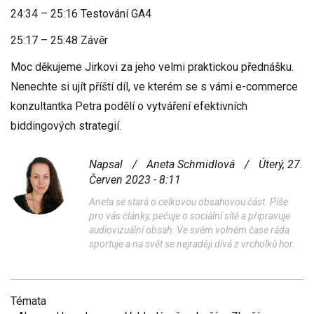
24:34
–
25:16
Testování GA4
25:17
–
25:48
Závěr
Moc děkujeme Jirkovi za jeho velmi praktickou přednášku.
Nenechte si ujít příští díl, ve kterém se s vámi e-commerce
konzultantka Petra podělí o
vytváření efektivních
biddingových strategií
.
Napsal
/
Aneta Schmidlová
/
Úterý, 27.
Červen 2023 - 8:11
Aneta se stará o celkovou obsahovou část. Píše
pro vás články, pečuje o sociální sítě a připravuje
audiovizuální obsah. Ve svém volném čase ráda
sportuje a na svět se nejraději dívá z vrcholků hor.
Témata