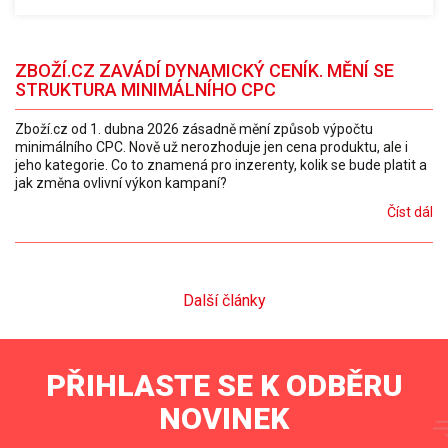
ZBOŽÍ.CZ ZAVÁDÍ DYNAMICKÝ CENÍK. MĚNÍ SE
STRUKTURA MINIMÁLNÍHO CPC
Zboží.cz od 1. dubna 2026 zásadně mění způsob výpočtu
minimálního CPC. Nově už nerozhoduje jen cena produktu, ale i
jeho kategorie. Co to znamená pro inzerenty, kolik se bude platit a
jak změna ovlivní výkon kampaní?
Číst dál
Další články
PŘIHLASTE SE K ODBĚRU
NOVINEK