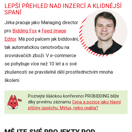
LEPŠÍ PŘEHLED NAD INZERCÍ A KLIDNĚJŠÍ
SPANÍ
Jirka pracuje jako Managing director
pro
Bidding Fox
a
Feed Image
Editor
. Má pod palcem jak biddování,
tak automatickou cenotvorbu na
srovnávačích zboží. V e-commerce
se pohybuje více než 10 let a o své
zkušenosti se pravidelně dělí prostřednictvím mnoha
školení.
Poznejte lišáckou konferenci PROBIDDING blíže
díky prvnímu záznamu
Cena a pozice jako hlavní
příčiny úspěchu. Mýtus, nebo realita?