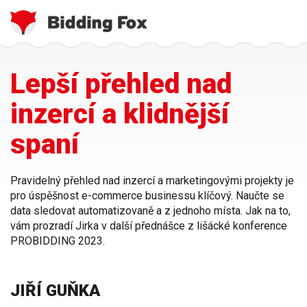
Jste
Přejít
Lepší přehled nad
zde
k
hlavnímu
inzercí a klidnější
obsahu
spaní
Pravidelný přehled nad inzercí a marketingovými projekty je
pro úspěšnost e-commerce businessu klíčový. Naučte se
data sledovat automatizovaně a z jednoho místa. Jak na to,
vám prozradí Jirka v další přednášce z lišácké konference
PROBIDDING 2023.
JIŘÍ GUŇKA