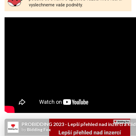
vyslechneme
vaše podněty
.