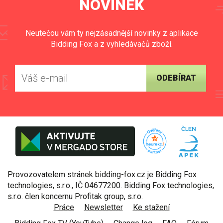
NOVINEK
Neutečou vám ty nejzásadnější novinky z aplikace
Bidding Fox a z vyhledávačů zboží.
ODEBÍRAT
Provozovatelem stránek bidding-fox.cz je Bidding Fox
technologies, s.r.o., IČ 04677200. Bidding Fox technologies,
s.r.o. člen koncernu Profitak group, s.r.o.
Práce
Newsletter
Ke stažení