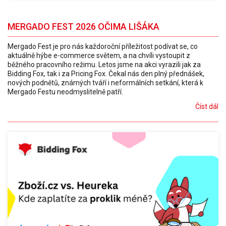
MERGADO FEST 2026 OČIMA LIŠÁKA
Mergado Fest je pro nás každoroční příležitost podívat se, co
aktuálně hýbe e-commerce světem, a na chvíli vystoupit z
běžného pracovního režimu. Letos jsme na akci vyrazili jak za
Bidding Fox, tak i za Pricing Fox. Čekal nás den plný přednášek,
nových podnětů, známých tváří i neformálních setkání, která k
Mergado Festu neodmyslitelně patří.
Číst dál