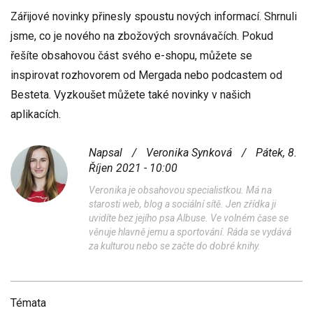
Zářijové novinky přinesly spoustu nových informací. Shrnuli
jsme,
co je nového na zbožových srovnávačích
. Pokud
řešíte obsahovou část svého e-shopu, můžete se
inspirovat rozhovorem od Mergada
nebo
podcastem od
Besteta
. Vyzkoušet můžete také
novinky v našich
aplikacích
.
Napsal
/
Veronika Synková
/
Pátek, 8.
Říjen 2021 - 10:00
Veronika je obsahovou specialistkou. Má na
starosti web, blog a sociální sítě. Jen zřídka ji
uvidíte bez jejího psa Albuse. Ve volném čase se
věnuje hlavně jemu a sportování. Ráda se vydává
za kulturou nebo se začte do dobré knihy.
Témata