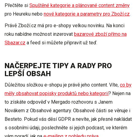
Přečtěte si
Spuštěné kategorie a plánované content změny
pro Heureku nebo
nové kategorie a parametry pro Zboží.cz
.
Právě Zboží.cz má pro e-shopy velkou novinku. Na konci
roku nabídne možnost inzerovat
bazarové zboží přímo na
Sbazar.cz
a
feed
si můžete
připravit už teď
.
NAČERPEJTE TIPY A RADY PRO
LEPŠÍ OBSAH
Důležitou složkou e-shopu
je právě jeho
content
. Víte,
co by
měly obsahovat popisky produktů nebo kategorií
? Nejen na
to získáte odpověď v Mergado rozhovoru s Janem
Novákem z Obsahové agentury. Obsahové části se věnuje i
Besteto. Pokud vás děsí GDPR a nevíte, jak přesně nakládat
s osobními údaji, poslechněte si jejich
podcast
, ve kterém
vám poradí, jak na
e-mailing z pohledu práva
.