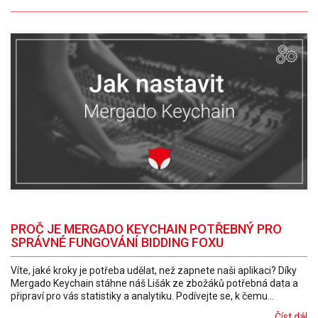
PROČ JE MERGADO KEYCHAIN POTŘEBNÝ PRO
SPRÁVNÉ FUNGOVÁNÍ BIDDING FOXU
Víte, jaké kroky je potřeba udělat, než zapnete naši aplikaci? Díky
Mergado Keychain stáhne náš Lišák ze zbožáků potřebná data a
připraví pro vás statistiky a analytiku. Podívejte se, k čemu...
Číst dál