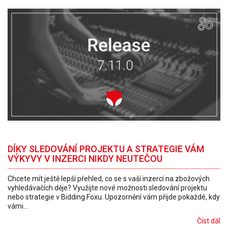
DÍKY SLEDOVÁNÍ PROJEKTU A STRATEGIE VÁM
VÝKYVY V INZERCI NIKDY NEUTEČOU
Chcete mít ještě lepší přehled, co se s vaší inzercí na zbožových
vyhledávačích děje? Využijte nové možnosti sledování projektu
nebo strategie v Bidding Foxu. Upozornění vám přijde pokaždé, kdy
vámi...
Číst dál