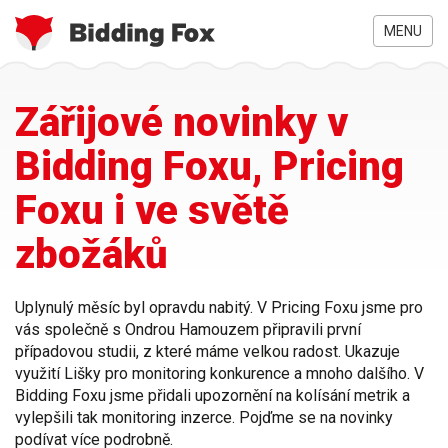
MENU
Jste
Přejít
Zářijové novinky v
zde
k
hlavnímu
Bidding Foxu, Pricing
obsahu
Foxu i ve světě
zbožáků
Uplynulý měsíc byl opravdu nabitý. V Pricing Foxu jsme pro
vás společně s Ondrou Hamouzem připravili první
případovou studii, z které máme velkou radost. Ukazuje
využití Lišky pro monitoring konkurence a mnoho dalšího. V
Bidding Foxu jsme přidali upozornění na kolísání metrik a
vylepšili tak monitoring inzerce. Pojďme se na novinky
podívat více podrobně.