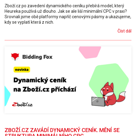
Zboží.cz po zavedení dynamického ceníku přebírá model, který
Heureka používá už dlouho. Jak se ale liší minimální CPC v praxi?
Srovnali jsme obě platformy napříč cenovými pásmy a ukazujeme,
kdy se vyplatí která z nich.
Číst dál
ZBOŽÍ.CZ ZAVÁDÍ DYNAMICKÝ CENÍK. MĚNÍ SE
STRUKTURA MINIMÁLNÍHO CPC