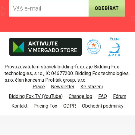
ODEBÍRAT
Provozovatelem stránek bidding-fox.cz je Bidding Fox
technologies, s.r.o., IČ 04677200. Bidding Fox technologies,
s.r.o. člen koncernu Profitak group, s.r.o.
Práce
Newsletter
Ke stažení
Bidding Fox TV (YouTube)
Change log
FAQ
Fórum
Kontakt
Pricing Fox
GDPR
Obchodní podmínky