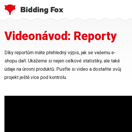
Jste
Přejít
Videonávod: Reporty
zde
k
hlavnímu
obsahu
Díky reportům máte přehledný výpis, jak se vašemu e-
shopu daří. Ukážeme si nejen celkové statistiky, ale také
údaje na úrovni produktů. Pusťte si video a dostaňte svůj
projekt ještě více pod kontrolu.