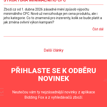
Zboží.cz od 1. dubna 2026 zásadně mění způsob výpočtu
minimálního CPC. Nově už nerozhoduje jen cena produktu, ale i
jeho kategorie. Co to znamená pro inzerenty, kolik se bude platit a
jak změna ovlivní výkon kampaní?
Číst dál
Další články
PŘIHLASTE SE K ODBĚRU
NOVINEK
Neutečou vám ty nejzásadnější novinky z aplikace
Bidding Fox a z vyhledávačů zboží.