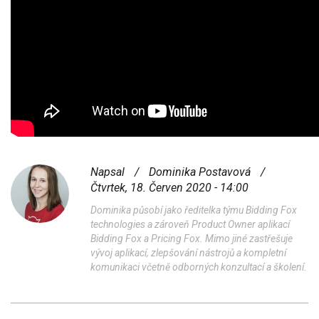
Napsal
/
Dominika Postavová
/
Čtvrtek, 18. Červen 2020 - 14:00
Dominika působí jako ředitelka týmu Bidding Fox
technologies a zároveň Product Owner aplikací
Bidding Fox a Pricing Fox. Mimo jiné zastřešuje
vývoj aplikací, zlepšování nástrojů a kompletní
komunikaci včetně odborných konzultací a školení.