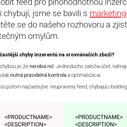
sobit feed pro plnohodnotnou inzerc
 chybují, jsme se bavili s
marketing
čtěte se do našeho rozhovoru a zjist
ytečným omylům.
častější chyby inzerentů na srovnávačích zboží?
 chybou je, že
nerobia nič
. Jednoducho založia účet, nahrajú
 však
nutná pravidelná kontrola
a optimalizácia.
ú potom najčastejšie: neupravený feed, chýbajúci bidding