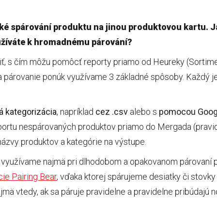
ké spárování produktu na jinou produktovou kartu.
používáte k hromadnému párování?
liť, s čím môžu pomôcť reporty priamo od Heureky (Sortime
Na párovanie ponúk využívame 3 základné spôsoby. Každý j
á kategorizácia
, napríklad
cez .csv
alebo s
pomocou Goog
portu nespárovaných produktov priamo do Mergada (pravi
názvy produktov a kategórie na výstupe.
rý využívame najmä pri dlhodobom a opakovanom párovaní p
cie Pairing Bear
, vďaka ktorej spárujeme desiatky či stovky 
ajmä vtedy, ak sa páruje pravidelne a pravidelne pribúdajú