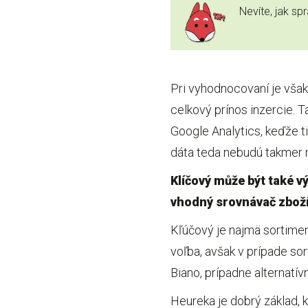
Nevíte, jak s
Pri vyhodnocovaní je vša
celkový prínos inzercie. T
Google Analytics, keďže t
dáta teda nebudú takmer ni
Klíčový může být také v
vhodný srovnávač zbož
Kľúčový je najmä sortimen
voľba, avšak v prípade so
Biano, prípadne alternatív
Heureka je dobrý základ, 