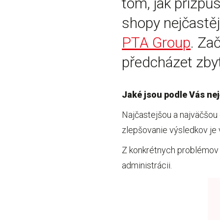
tom, jak přizpů
shopy nejčastěji
PTA Group
. Za
předcházet zb
Jaké jsou podle Vás nej
Najčastejšou a najväčšou
zlepšovanie výsledkov je
Z konkrétnych problémov s
administrácii.