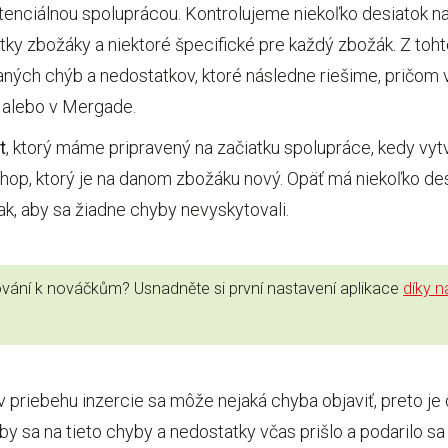
enciálnou spoluprácou. Kontrolujeme niekoľko desiatok na
tky zbožáky a niektoré špecifické pre každý zbožák. Z toht
ných chýb a nedostatkov, ktoré následne riešime, pričom
u alebo v Mergade.
t
, ktorý máme pripravený na začiatku spolupráce, kedy vy
hop, ktorý je na danom zbožáku nový. Opäť má niekoľko des
 tak, aby sa žiadne chyby nevyskytovali.
dování k nováčkům? Usnadněte si první nastavení aplikace
díky 
priebehu inzercie sa môže nejaká chyba objaviť, preto je 
aby sa na tieto chyby a nedostatky včas prišlo a podarilo sa 