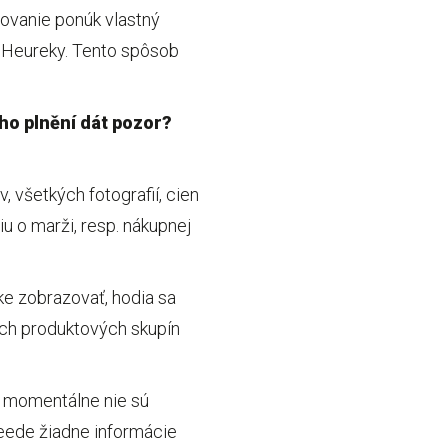
árovanie ponúk vlastný
i Heureky. Tento spôsob
eho plnění dát pozor?
 všetkých fotografií, cien
u o marži, resp. nákupnej
ke zobrazovať, hodia sa
ch produktových skupín
é momentálne nie sú
feede žiadne informácie