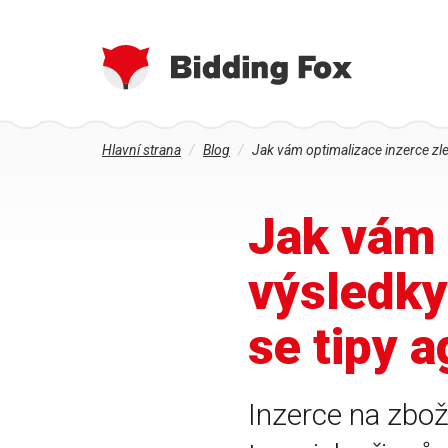
Jste
Přejít
Hlavní strana
Blog
Jak vám optimalizace inzerce zle
zde
k
hlavnímu
obsahu
Jak vám 
výsledky
se tipy 
Inzerce na zbož