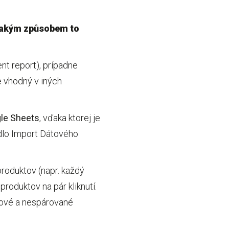
 Jakým způsobem to
nt report), prípadne
e vhodný v iných
le Sheets
, vďaka ktorej je
dlo Import Dátového
roduktov (napr. každý
produktov na pár kliknutí.
 nové a nespárované