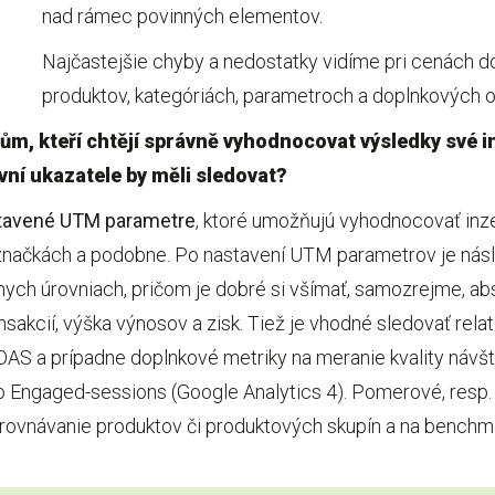
nad rámec povinných elementov.
Najčastejšie chyby a nedostatky vidíme pri cenách d
produktov, kategóriách, parametroch a doplnkových 
ům, kteří chtějí správně vyhodnocovat výsledky své i
ní ukazatele by měli sledovat?
stavené UTM parametre
, ktoré umožňujú vyhodnocovať inze
 značkách a podobne. Po nastavení UTM parametrov je ná
nych úrovniach, pričom je dobré si všímať, samozrejme, ab
ansakcií, výška výnosov a zisk. Tiež je vhodné sledovať relat
S a prípadne doplnkové metriky na meranie kvality návšte
bo Engaged-sessions (Google Analytics 4). Pomerové, resp. 
rovnávanie produktov či produktových skupín a na benchma