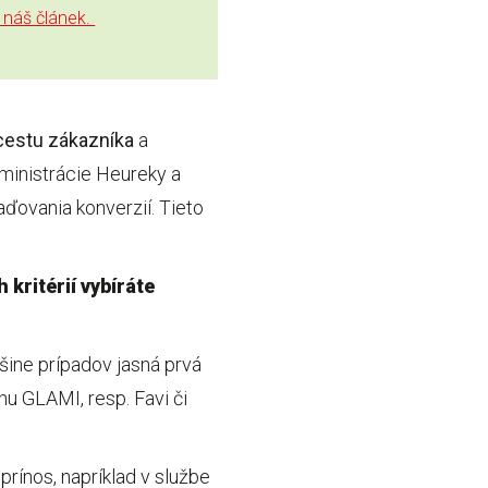
i náš článek.
cestu zákazníka
a
dministrácie Heureky a
ďovania konverzií. Tieto
kritérií vybíráte
čšine prípadov jasná prvá
hu GLAMI, resp. Favi či
prínos, napríklad v službe