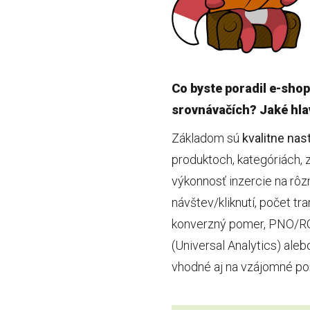
Co byste poradil e-shop
srovnávačích? Jaké hlav
Základom sú
kvalitne na
produktoch, kategóriách,
výkonnosť inzercie na rôz
návštev/kliknutí, počet tr
konverzný pomer, PNO/ROA
(Universal Analytics) ale
vhodné aj na vzájomné po