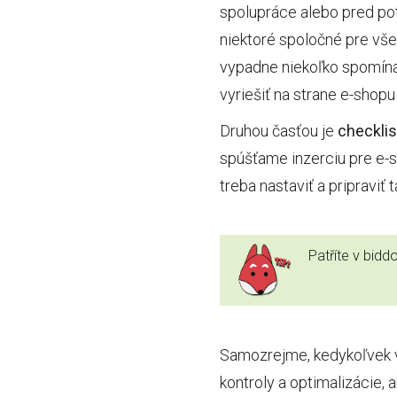
spolupráce alebo pred pot
niektoré spoločné pre vše
vypadne niekoľko spomína
vyriešiť na strane e-shop
Druhou časťou je
checklis
spúšťame inzerciu pre e-s
treba nastaviť a pripraviť
Patříte v bid
Samozrejme, kedykoľvek v 
kontroly a optimalizácie, 