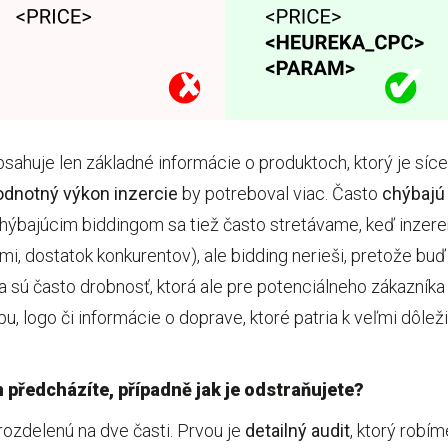
ahuje len základné informácie o produktoch, ktorý je síc
odnotný výkon inzercie
by potreboval viac. Často
chýbajú
chýbajúcim biddingom sa tiež často stretávame, keď inzer
mi, dostatok konkurentov), ale bidding nerieši, pretože bu
a sú často drobnosť, ktorá ale pre potenciálneho zákazník
pu, logo či informácie o doprave, ktoré patria k veľmi dôl
předcházíte, případně jak je odstraňujete?
ozdelenú na dve časti. Prvou je
detailný audit
, ktorý robí