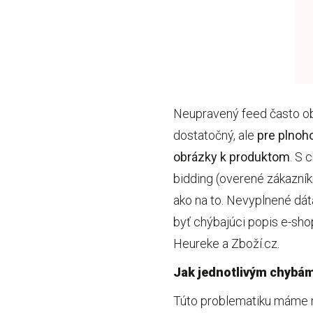
Neupravený feed často obs
dostatočný, ale
pre plnoh
obrázky k produktom
. S 
bidding (overené zákazník
ako na to. Nevyplnené dát
byť chýbajúci popis e-sho
Heureke a Zboží.cz.
Jak jednotlivým chybám 
Túto problematiku máme r