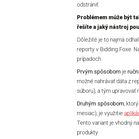
odstrániť.
Problémem může být ta
řešíte a jaký nástroj 
Dôležité je to najmä odha
reporty v Bidding Foxe. 
prípadoch.
Prvým spôsobom
je
ručn
možné nahrávať dáta z re
súboru), a tým upravovať 
Druhým spôsobom
, kto
mesiac), je využitie
apliká
Tento variant je vhodný n
produkty.