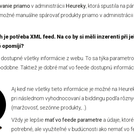
vanie priamo
v administrácii
Heureky
, ktorá spustila na p
e možné manuálne spárovať produkty priamo v administráci
 je potřeba XML feed. Na co by si měli inzerenti při j
 opomíjí?
 dostupné všetky informácie z webu. To sa týka parametrov,
podobne. Taktiež je dobré mať vo feede dostupnú informáci
Aj keď nie všetky tieto informácie je možné na Heure
pri následnom vyhodnocovaní a biddingu podľa rôzny
(maržovosť, sezónne produkty,...).
Vždy je lepšie
mať vo feede parametre
a údaje, ktor
potrebné, ale využiteľné v budúcnosti ako nemať vo 