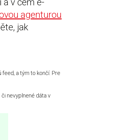
i a v čem e-
ovou agenturou
ěte, jak
 feed, a tým to končí. Pre
 či nevyplnené dáta v