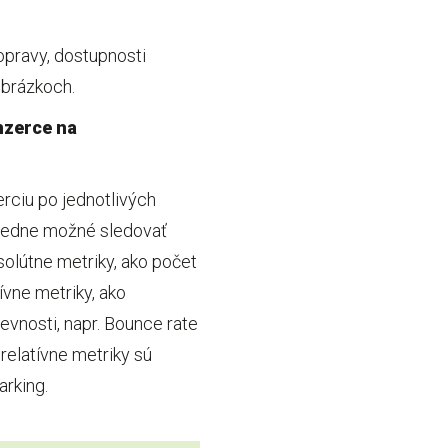
opravy, dostupnosti
obrázkoch.
nzerce na
rciu po jednotlivých
sledne možné sledovať
solútne metriky, ako počet
ívne metriky, ako
vnosti, napr. Bounce rate
relatívne metriky sú
rking.