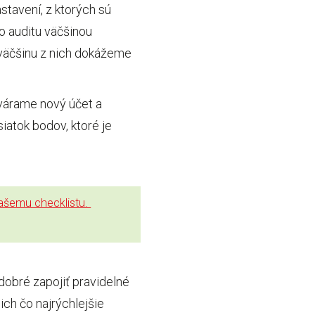
stavení, z ktorých sú
o auditu väčšinou
 väčšinu z nich dokážeme
tvárame nový účet a
iatok bodov, ktoré je
našemu checklistu.
dobré zapojiť pravidelné
ich čo najrýchlejšie