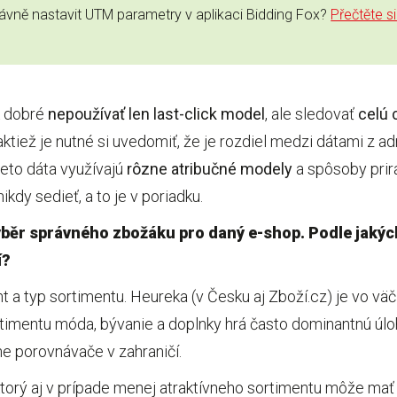
právně nastavit UTM parametry v aplikaci Bidding Fox?
Přečtěte s
k dobré
nepoužívať len last-click model
, ale sledovať
celú 
aktiež je nutné si uvedomiť, že je rozdiel medzi dátami z a
ieto dáta využívajú
rôzne atribučné modely
a spôsoby prira
kdy sedieť, a to je v poriadku.
ýběr správného zbožáku pro daný e-shop. Podle jakých 
í?
t a typ sortimentu. Heureka (v Česku aj Zboží.cz) je vo vä
rtimentu móda, bývanie a doplnky hrá často dominantnú úlo
ne porovnávače v zahraničí.
ktorý aj v prípade menej atraktívneho sortimentu môže mať 