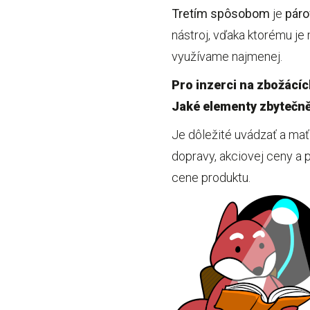
Tretím spôsobom
je
páro
nástroj, vďaka ktorému j
využívame najmenej.
Pro inzerci na zbožácích
Jaké elementy zbytečně
Je dôležité uvádzať a mať
dopravy, akciovej ceny a 
cene produktu.