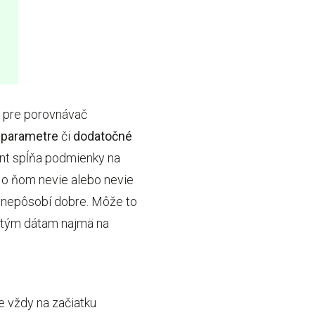
e pre porovnávač
 parametre
či
dodatočné
ent spĺňa podmienky na
ď o ňom nevie alebo nevie
a nepôsobí dobre. Môže to
ežitým dátam najmä na
me vždy na začiatku