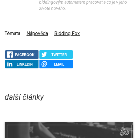
biddingovým automatem pracovat a co je v jeho
životě nového.
Témata
Nápověda
Bidding Fox
FACEBOOK
TWITTER
LINKEDIN
EMAIL
další články