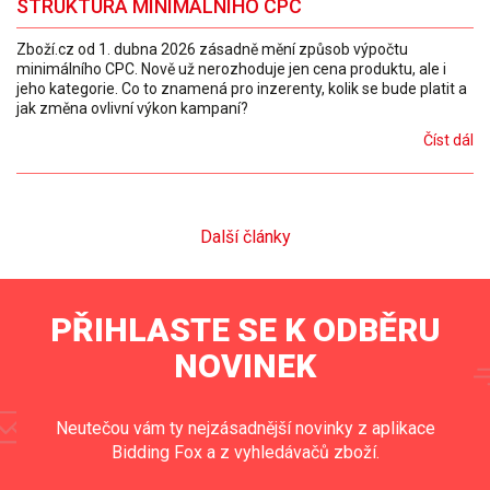
STRUKTURA MINIMÁLNÍHO CPC
Zboží.cz od 1. dubna 2026 zásadně mění způsob výpočtu
minimálního CPC. Nově už nerozhoduje jen cena produktu, ale i
jeho kategorie. Co to znamená pro inzerenty, kolik se bude platit a
jak změna ovlivní výkon kampaní?
Číst dál
Další články
PŘIHLASTE SE K ODBĚRU
NOVINEK
Neutečou vám ty nejzásadnější novinky z aplikace
Bidding Fox a z vyhledávačů zboží.