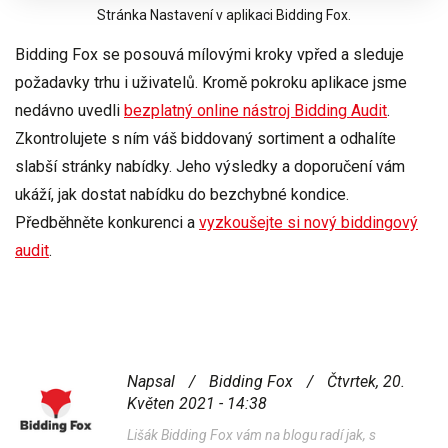
Stránka Nastavení v aplikaci Bidding Fox.
Bidding Fox se posouvá mílovými kroky vpřed a sleduje
požadavky trhu i uživatelů. Kromě pokroku aplikace jsme
nedávno uvedli
bezplatný online nástroj Bidding Audit
.
Zkontrolujete s ním váš biddovaný sortiment
a odhalíte
slabší stránky nabídky. Jeho výsledky a doporučení vám
ukáží, jak dostat nabídku do bezchybné kondice.
Předběhněte konkurenci a
vyzkoušejte si nový biddingový
audit
.
Napsal
/
Bidding Fox
/
Čtvrtek, 20.
Květen 2021 - 14:38
Lišák Bidding Fox vám na blogu radí jak, s