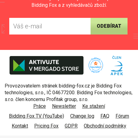
Bidding Fox a z vyhledávačů zboží.
ODEBÍRAT
Provozovatelem stránek bidding-fox.cz je Bidding Fox
technologies, s.r.o., IČ 04677200. Bidding Fox technologies,
s.r.o. člen koncernu Profitak group, s.r.o.
Práce
Newsletter
Ke stažení
Bidding Fox TV (YouTube)
Change log
FAQ
Fórum
Kontakt
Pricing Fox
GDPR
Obchodní podmínky