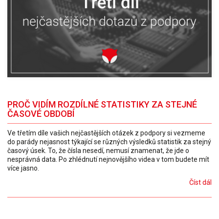
PROČ VIDÍM ROZDÍLNÉ STATISTIKY ZA STEJNÉ
ČASOVÉ OBDOBÍ
Ve třetím díle vašich nejčastějších otázek z podpory si vezmeme
do parády nejasnost týkající se různých výsledků statistik za stejný
časový úsek. To, že čísla nesedí, nemusí znamenat, že jde o
nesprávná data. Po zhlédnutí nejnovějšího videa v tom budete mít
více jasno.
Číst dál