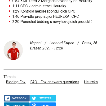
0:54
XML feed z Mergada navedený do Heureky
1:11
CPC v administraci Heureky
1:29
Kontrola nekorespondujících CPC
1:46
Pravidlo přepisující HEUREKA_CPC
2:20
Ponechat bidding u nevyhovujících produktů
Napsal
/
Leonard Kupec
/
Pátek, 26.
Březen 2021 - 12:28
Témata
Bidding Fox
FAQ - Fox answers questions
Heureka
FACEBOOK
TWITTER
LINKEDIN
EMAIL