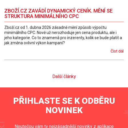
ZBOŽÍ.CZ ZAVÁDÍ DYNAMICKÝ CENÍK. MĚNÍ SE
STRUKTURA MINIMÁLNÍHO CPC
Zboží.cz od 1. dubna 2026 zásadně mění způsob výpočtu
minimálního CPC. Nově už nerozhoduje jen cena produktu, ale i
jeho kategorie. Co to znamená pro inzerenty, kolik se bude platit a
jak změna ovlivní výkon kampaní?
Číst dál
Další články
PŘIHLASTE SE K ODBĚRU
NOVINEK
Neutečou vám ty nejzásadnější novinky z aplikace