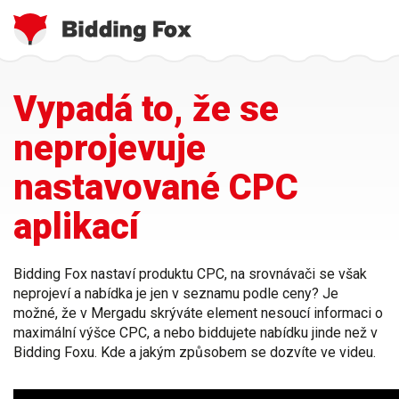
Jste
Přejít
Vypadá to, že se
zde
k
hlavnímu
neprojevuje
obsahu
nastavované CPC
aplikací
Bidding Fox nastaví produktu CPC, na srovnávači se však
neprojeví a nabídka je jen v seznamu podle ceny? Je
možné, že v Mergadu skrýváte element nesoucí informaci o
maximální výšce CPC, a nebo biddujete nabídku jinde než v
Bidding Foxu. Kde a jakým způsobem se dozvíte ve videu.