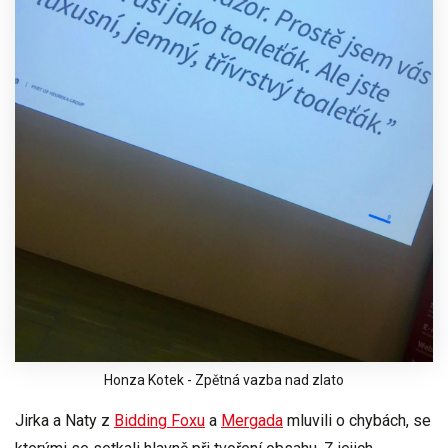
Honza Kotek - Zpětná vazba nad zlato
Jirka
a
Naty
z
Bidding Foxu
a
Mergada
mluvili o chybách, se