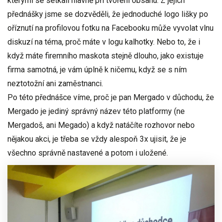
kterými se setkali hlavně při
tvoření
obsahu
. Z jejich
přednášky jsme se dozvěděli, že jednoduché logo lišky po
oříznutí na profilovou fotku na
Facebooku
může vyvolat vlnu
diskuzí na téma, proč máte v logu
kalhotky
. Nebo to, že i
když máte firemního maskota stejně dlouho, jako existuje
firma samotná, je vám úplně k ničemu, když se s ním
neztotožní ani zaměstnanci.
Po této přednášce víme, proč je
pan Mergado v důchodu
, že
Mergado je jediný správný název této platformy (ne
Mergadoš, ani Megado) a když natáčíte rozhovor nebo
nějakou akci, je třeba se vždy alespoň 3x ujisit, že je
všechno
správně
nastavené
a potom i
uložené
.