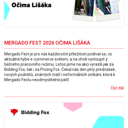
MERGADO FEST 2026 OČIMA LIŠÁKA
Mergado Fest je pro nás každoroční příležitost podívat se, co
aktuálně hýbe e-commerce světem, a na chvíli vystoupit z
běžného pracovního režimu. Letos jsme na akci vyrazili jak za
Bidding Fox, tak i za Pricing Fox. Čekal nás den plný přednášek,
nových podnětů, známých tváří i neformálních setkání, která k
Mergado Festu neodmyslitelně patří.
Číst dál