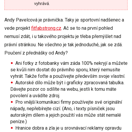
vyhrává.
Andy Pavelcová
je právnička. Taky je sportovní nadšenec a
vede projekt
fitfabstrong.cz
. Ač se to na první pohled
nemusí zdát, i u takového projektu je třeba přemýšlet nad
právní stránkou. Ne všechno je tak jednoduché, jak se zdá.
Poučení z přednášky od Andy?
Ani
fotky z fotobanky
vám záda 100% nekryjí a můžete
se kvůli nim dostat do
právního sporu
, který nemusíte
vyhrát. Takže foťte a používejte především svoje vlastní.
Autorské dílo
může být i graficky zpracovaná tabulka.
Dávejte pozor co sdílíte na webu, jestli k tomu máte
povolení
a uvádíte
zdroj
.
Pro vnější komunikaci firmy používejte své
originální
nápady
, nepřebírejte cizí. (Ano, i texty písniček jsou
autorským dílem a jejich použití vás může stát nemalé
peníze.)
Hranice dobra a zla je u srovnávací reklamy opravdu