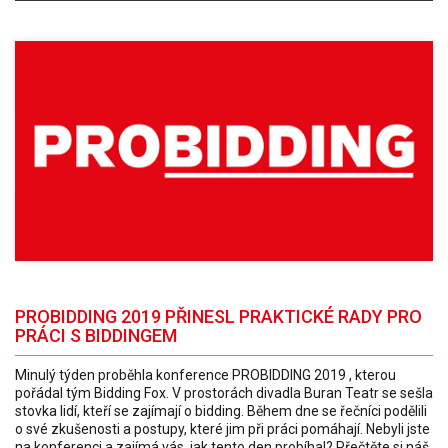
PROBIDDING 2019 PŘINESL PRAKTICKÉ RADY PRO
PRÁCI S BIDDINGEM
Minulý týden proběhla konference PROBIDDING 2019 , kterou
pořádal tým Bidding Fox. V prostorách divadla Buran Teatr se sešla
stovka lidí, kteří se zajímají o bidding. Během dne se řečníci podělili
o své zkušenosti a postupy, které jim při práci pomáhají. Nebyli jste
na konferenci a zajímá vás, jak tento den probíhal? Přečtěte si náš