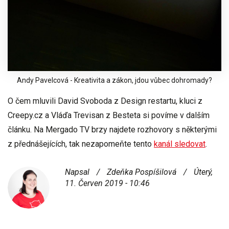
Andy Pavelcová - Kreativita a zákon, jdou vůbec dohromady?
O čem mluvili
David Svoboda
z Design restartu, kluci z
Creepy.cz
a
Vláďa Trevisan
z Besteta si povíme v dalším
článku. Na
Mergado TV
brzy najdete rozhovory s některými
z přednášejících, tak nezapomeňte tento
kanál sledovat
.
Napsal
/
Zdeňka Pospíšilová
/
Úterý,
11. Červen 2019 - 10:46