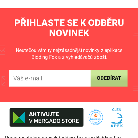
PŘIHLASTE SE K ODBĚRU
NOVINEK
Neutečou vám ty nejzásadnější novinky z aplikace
Bidding Fox a z vyhledávačů zboží.
ODEBÍRAT
Provozovatelem stránek bidding-fox.cz je Bidding Fox