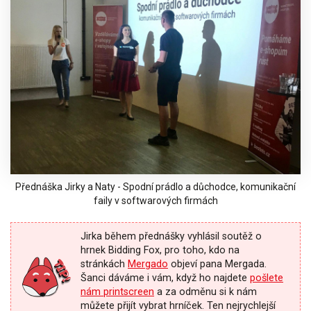
Přednáška Jirky a Naty - Spodní prádlo a důchodce, komunikační
faily v softwarových firmách
Jirka během přednášky vyhlásil
soutěž o
hrnek Bidding Fox
, pro toho, kdo na
stránkách
Mergado
objeví pana Mergada.
Šanci dáváme i vám, když ho najdete
pošlete
nám printscreen
a za odměnu si k nám
můžete přijít vybrat hrníček. Ten nejrychlejší