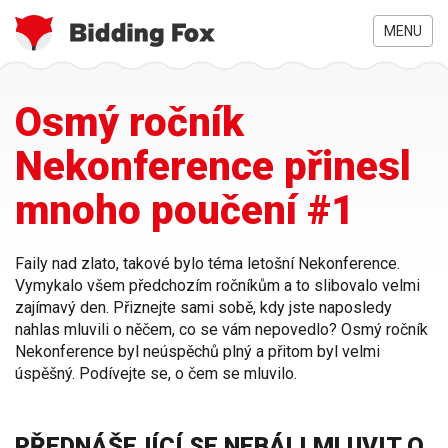
MENU
Jste
Přejít
Osmý ročník
zde
k
hlavnímu
Nekonference přinesl
obsahu
mnoho poučení #1
Faily nad zlato, takové bylo téma letošní
Nekonference
.
Vymykalo všem předchozím ročníkům a to slibovalo velmi
zajímavý den. Přiznejte sami sobě, kdy jste naposledy
nahlas mluvili o něčem, co se vám nepovedlo? Osmý ročník
Nekonference byl neúspěchů plný a přitom byl velmi
úspěšný. Podívejte se, o čem se mluvilo.
PŘEDNÁŠEJÍCÍ SE NEBÁLI MLUVIT O