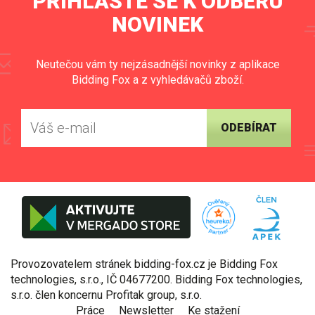
PŘIHLASTE SE K ODBĚRU
NOVINEK
Neutečou vám ty nejzásadnější novinky z aplikace
Bidding Fox a z vyhledávačů zboží.
ODEBÍRAT
Provozovatelem stránek bidding-fox.cz je Bidding Fox
technologies, s.r.o., IČ 04677200. Bidding Fox technologies,
s.r.o. člen koncernu Profitak group, s.r.o.
Práce
Newsletter
Ke stažení