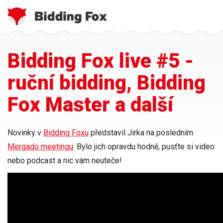
Jste
Přejít
Bidding Fox live #5 -
zde
k
hlavnímu
ruční bidding, Bidding
obsahu
Fox Master a další
Novinky v
Bidding Foxu
představil Jirka na posledním
Mergado meetingu
. Bylo jich opravdu hodně, pusťte si
video
nebo
podcast
a nic vám neuteče!