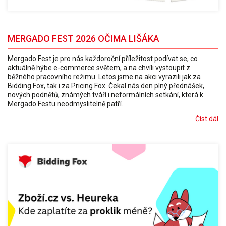
MERGADO FEST 2026 OČIMA LIŠÁKA
Mergado Fest je pro nás každoroční příležitost podívat se, co
aktuálně hýbe e-commerce světem, a na chvíli vystoupit z
běžného pracovního režimu. Letos jsme na akci vyrazili jak za
Bidding Fox, tak i za Pricing Fox. Čekal nás den plný přednášek,
nových podnětů, známých tváří i neformálních setkání, která k
Mergado Festu neodmyslitelně patří.
Číst dál